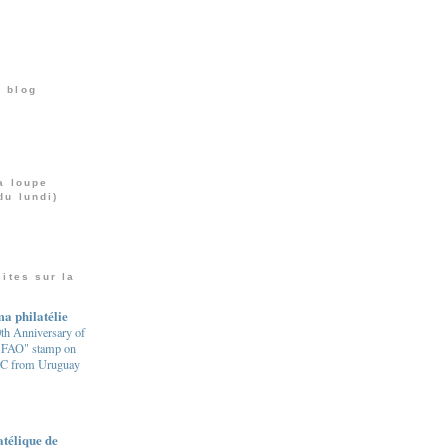
 blog
a loupe
du lundi)
sites sur la
a philatélie
th Anniversary of
e FAO" stamp on
C from Uruguay
atélique de