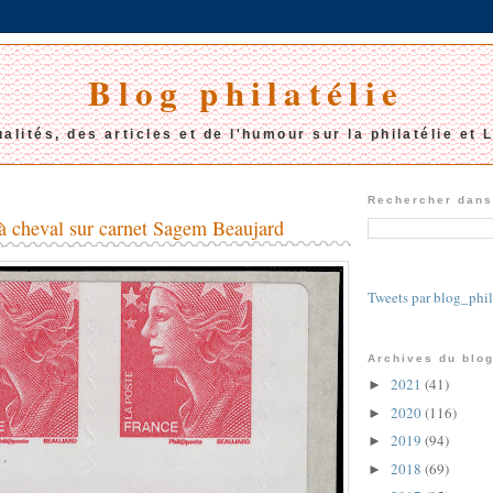
Blog philatélie
alités, des articles et de l'humour sur la philatélie et 
Rechercher dans
à cheval sur carnet Sagem Beaujard
Tweets par blog_phil
Archives du blog
2021
(41)
►
2020
(116)
►
2019
(94)
►
2018
(69)
►