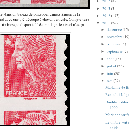
2017
(85)
►
2013
(3)
►
t dans un bureau de poste, des carnets Sagem de la
2012
(137)
►
rd avec une pré-découpe à cheval verticale. Compte-tenu
2011
(265)
▼
s timbres qui disparait à l'échenillage, le visuel n'est pas
décembre
(15)
►
novembre
(19
►
octobre
(24)
►
septembre
(23
►
août
(15)
►
juillet
(25)
►
juin
(20)
►
mai
(29)
▼
Marianne de Br
Renault 4L à p
Double oblitér
1000
Marianne tarifa
Le timbre vert 
poids