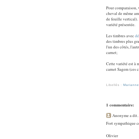
Pour comparaison, 
cheval de même amp
de feuille vertical
variété présentée.
Les timbres avec
dé
des timbres plus gr
l'un des côtés, l'au
carnet;
Cette variété est à
carnet Sagem (ces c
Libellés :
Mariann
1 commentaire:
Anonyme a di
Fort sympathique ce
Olivier