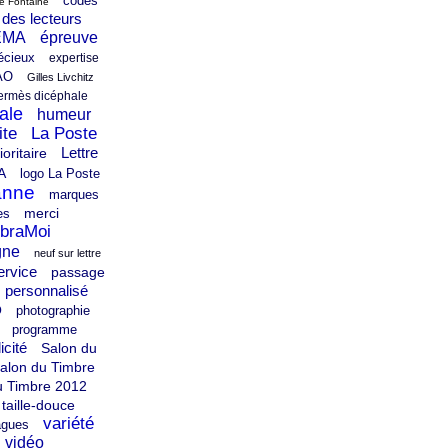
codes
le Fontaine
 des lecteurs
EMA
épreuve
écieux
expertise
AO
Gilles Livchitz
ermès dicéphale
ale
humeur
ite
La Poste
Lettre
ioritaire
A
logo La Poste
anne
marques
merci
es
braMoi
gne
neuf sur lettre
ervice
passage
personnalisé
O
photographie
programme
icité
Salon du
alon du Timbre
u Timbre 2012
taille-douce
variété
agues
vidéo