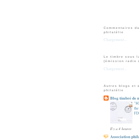
Commentaires du
philatélie
Chargement...
Le timbre sous l
(émission radio 
Chargement...
Autres blogs et 
philatélie
Blog timbré de m
"80
th
FD
Il y a 4 heures
Association phil