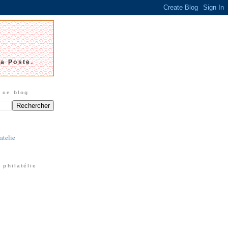
La Poste.
 ce blog
atelie
 philatélie