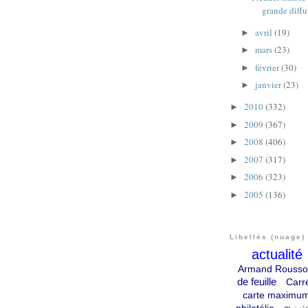
grande diff
avril
(19)
►
mars
(23)
►
février
(30)
►
janvier
(23)
►
2010
(332)
►
2009
(367)
►
2008
(406)
►
2007
(317)
►
2006
(323)
►
2005
(136)
►
Libellés (nuage)
actualité
Armand Rousso
de feuille
Carr
carte maximu
philatélie