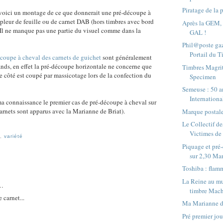
Piratage de la 
voici un montage de ce que donnerait une pré-découpe à
leur de feuille ou de carnet DAB (hors timbres avec bord
Après la GEM, 
). Il ne manque pas une partie du visuel comme dans la
GAL !
Phil@poste gaz
Portail du 
coupe à cheval des carnets de guichet
sont généralement
ands, en effet la pré-découpe horizontale ne concerne que
Timbres Magrit
tre côté est coupé par massicotage lors de la confection du
Specimen
Semeuse : 50 
Internationa
 ma connaissance le premier cas de pré-découpe à cheval sur
arnets sont apparus avec la Marianne de Briat).
Marque postal
Le Collectif de
Victimes de
e
,
variété
Piquage et pré
sur 2,30 Mar
Toshiba : flam
La Reine au mur
t…
timbre Mac
 carnet...
Ma Marianne d
Pré premier jou