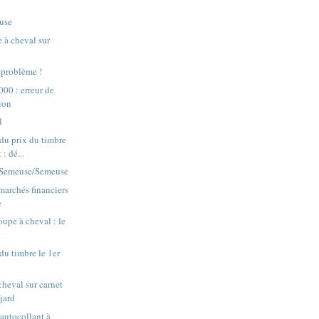
euse
 à cheval sur
 problème !
00 : erreur de
ion
l
du prix du timbre
 : dé...
 Semeuse/Semeuse
marchés financiers
e
upe à cheval : le
r
u timbre le 1er
cheval sur carnet
jard
 autocollant à