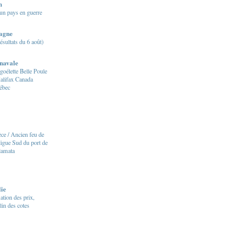
n
d'un pays en guerre
tagne
sultats du 6 août)
navale
goélette Belle Poule
alifax Canada
ébec
ce / Ancien feu de
digue Sud du port de
lamata
lie
lation des prix,
lin des cotes