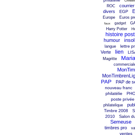
Christè
courrier
ROC
divers
EGP
Europe
Euros pr
G
gadget
faux
Harry Potter
H
histoire post
insol
humour
lettre pr
langue
lien
Verte
LIS
Mari
Magritte
commercial
MonTim
MonTimbrenLi
PAP
PAP de s
nouveau franc
philatélie
PH
poste privée
publ
philatelique
Timbre 2008
S
2010
Salon d
Semeuse
timbres pro
v
ventes