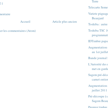
Terre
21
Telecarte Sem
Variete piquage
mentaire
Beaujard
Accueil
Article plus ancien
Toshiba : autre
Toshiba TSC 10
ier les commentaires (Atom)
programmat
IDTimbre papa
Augmentation 
au 1er juillet
Bande journal
L'Autorité des 
met en gard
Sagem pré-déco
carnet entie
Augmentation d
juillet 2011
Pré-découpe à 
Sagem Beau
Premier timbre