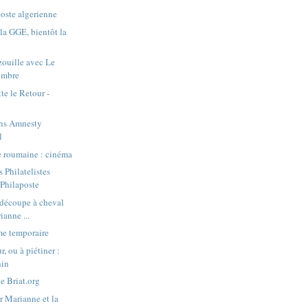
poste algerienne
la GGE, bientôt la
ouille avec Le
Timbre
te le Retour -
ans Amnesty
l
e roumaine : cinéma
s Philatelistes
 Philaposte
-découpe à cheval
ianne ...
me temporaire
, ou à piétiner :
hin
e Briat.org
r Marianne et la