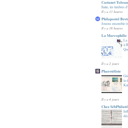
Castanet Tolosa
Italie, les timbres 
Il y a 13 heures
Philapostel Bre
Jouons ensemble (ré
Il y a 18 heures
La Marcophilie 
La 
à H
Qu
Il y a 2 jours
Pharotéliste
Grè
la 
Ka
Il y a 4 jours
Chez SébPhilaté
Inf
déc