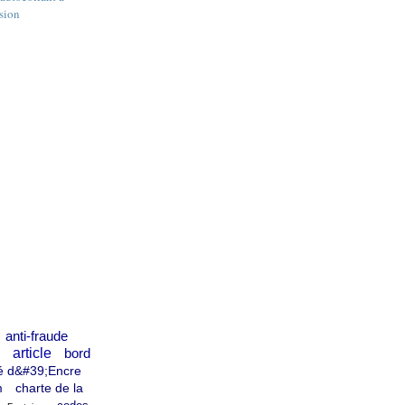
usion
anti-fraude
article
bord
é d&#39;Encre
m
charte de la